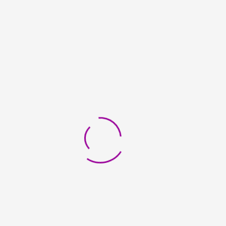
ENDEN
SPENDEN
d:
/
€20.000,00
Raised:
/
€5.000,
€0
€2.600,00
ür Madeleine
Hilfe für Luisa
121
%